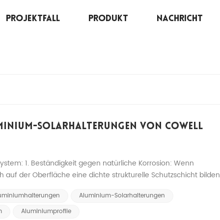
Projektfall
Produkt
Nachricht
SUCHEN
Heim
/
Aluminiumhalterungen
luminium-Solarhalterungen Von Cowell
ystem: 1. Beständigkeit gegen natürliche Korrosion: Wenn
h auf der Oberfläche eine dichte strukturelle Schutzschicht bilden
G...
uminiumhalterungen
Aluminium-Solarhalterungen
m
Aluminiumprofile