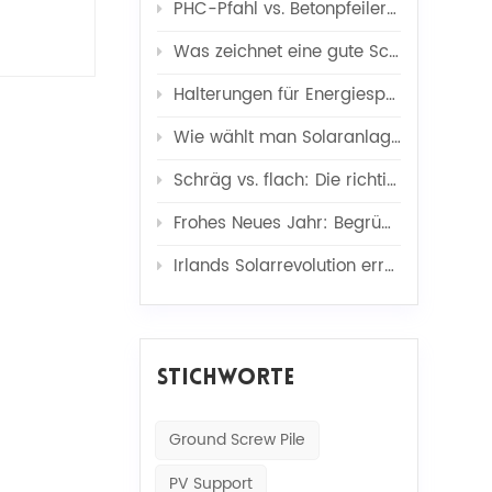
PHC-Pfahl vs. Betonpfeiler + C-Profilstahl: Welches ist besser für Solarprojekte?
Was zeichnet eine gute Schraubpfahlgründung aus? Die Wissenschaft des Helix-Designs
Halterungen für Energiespeichersysteme: Kernstütze für effizienten und sicheren Betrieb
Wie wählt man Solaranlagen für Metalldächer aus? Ein umfassender Leitfaden zu Kliplock-, L-Fuß- und Mini-Schienen-Lösungen
Schräg vs. flach: Die richtige Montagekonstruktion für Container-Solaranlagen auswählen
Frohes Neues Jahr: Begrüßen Sie Neuanfänge und strahlende Zukunftsperspektiven!
Irlands Solarrevolution erreicht 1 GW: Solarmontagesysteme im Zentrum
STICHWORTE
Ground Screw Pile
PV Support