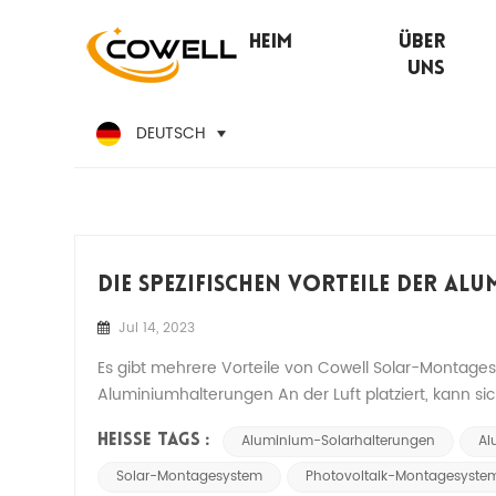
Heim
Über
Uns
DEUTSCH
Die Spezifischen Vorteile Der A
Jul 14, 2023
Es gibt mehrere Vorteile von Cowell Solar-Montages
Aluminiumhalterungen An der Luft platziert, kann sic
weitere Oxidation von Aluminium verhindern kann. 2. 
Aluminium-Solarhalterungen
Al
HEISSE TAGS :
Solar-Montagesystem
Photovoltaik-Montagesyste