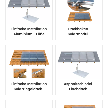
Einfache Installation
Dachhaken-
Aluminium L Füße
Solarmodul-
Blinksatz Solar-
Montagehalterungssyste
Montagesystem für
Asphaltschindeldach
Einfache Installation
Asphaltschindel-
Solarziegeldach-
Flachdach-
Montagesystem
Solarpanel-
PV-Halterung
Montagesystem mit
Einfassung