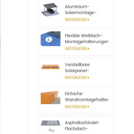
Aluminium-
Solarmontage-
Carport-System
WEITERLESEN
Flexible Welldach-
Montagehalterungen
für Solarmodule
WEITERLESEN
Verstellbare
Solarpanel-
Neigungshalterungen
WEITERLESEN
für
netzunabhängige
Einfache
Solarsysteme
Wandmontagehalterungen
aus Aluminium für
WEITERLESEN
Solarmodule
Asphaltschindel-
Flachdach-