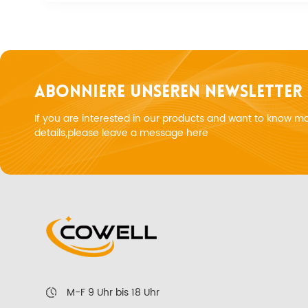
ABONNIERE UNSEREN NEWSLETTER
If you are interested in our products and want to know m
details,please leave a message here
M-F 9 Uhr bis 18 Uhr