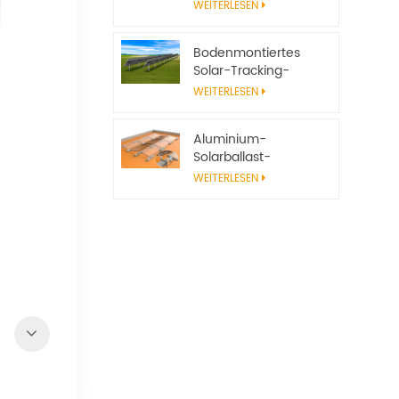
Solarpanel-
WEITERLESEN
Montagesystem mit
Einfassung
Bodenmontiertes
Solar-Tracking-
System, verstellbarer
WEITERLESEN
Solarpanel-Ständer
Aluminium-
Solarballast-
Montagerahmen,
WEITERLESEN
Flachdachsystem