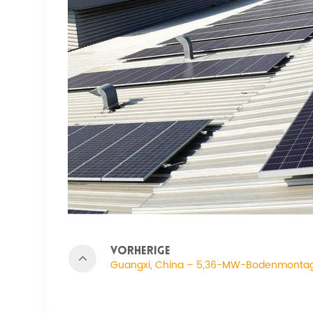
VORHERIGE
Guangxi, China – 5,36-MW-Bodenmonta