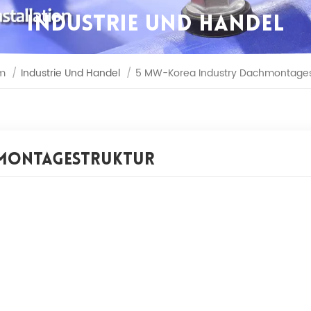
INDUSTRIE UND HANDEL
m
/
Industrie Und Handel
/
5 MW-Korea Industry Dachmontages
hmontagestruktur