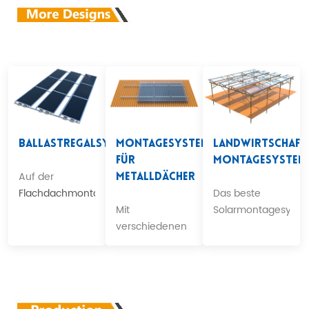
Ballastregalsystem
Montagesystem
Landwirtschaft
Für
Montagesystem
Auf der
Metalldächer
Flachdachmontage
Das beste
ohne
Mit
Solarmontagesyst
Durchdringung.
verschiedenen
für die
Klemmen auf
Landwirtschaft.
den
Metalldächern.