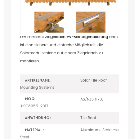
Bedachungs-
Montagestruktur-
System
Der Edelstahl
Ziegeldach PV-Montagehalterung
Hook
ist eine sichere und einfache Möglichkeit, die
Solarmodulschiene auf einem Ziegeldach zu
montieren.
Solar Tile Roof
Artikelname :
Mounting Systems
AS/NZS 1170,
MOQ :
JISC8955-2017
Tile Roof
Anwendung :
Aluminum+Stainless
Material :
Steel