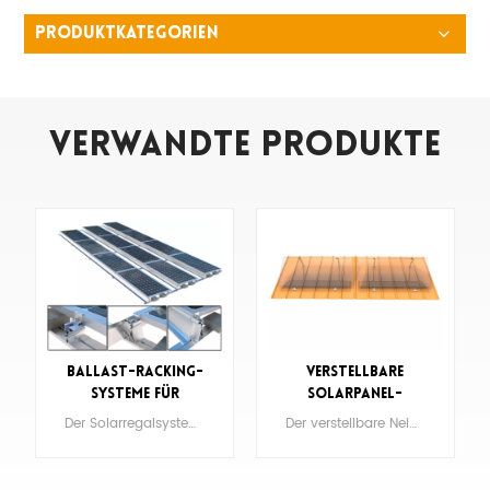
PRODUKTKATEGORIEN
Verwandte Produkte
Ballast-Racking-
Verstellbare
Systeme für
Solarpanel-
Solarpanel-
Neigungshalterungen
Der Solarregalsystem ist die nicht durchdringbare Montagelösung für Flachdächer mit Auflast.
Der verstellbare Neigungshalterungen sind darauf ausgelegt, die Leistung von Solarmodulen zu optimieren, indem sie in verschiedenen Winkeln geneigt werden können. Durch die Anpassung des Neigungswinkels können die Solarmodule das Sonnenlicht den ganzen Tag über besser einfangen und so ihre Energieproduktion maximieren.
Dachmontage
für
netzunabhängige
Solarsysteme