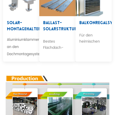
Solar-
Ballast-
Balkonregalsy
Montagehalterungen
Solarstruktur
Für den
Aluminiumklammern
Bestes
heimischen
an den
Flachdach-
Balkon,
Solarregalsystem.
einfache
Dachmontagesystemen.
Installation.