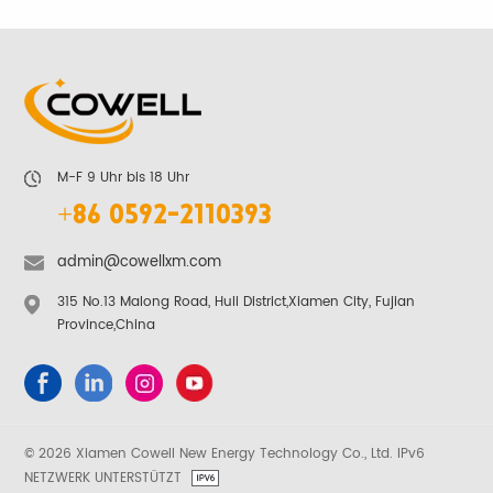
ERFAHREN SIE
ERFAHREN SIE
MEHR
MEHR
M-F 9 Uhr bis 18 Uhr
+86 0592-2110393
admin@cowellxm.com
315 No.13 Malong Road, Huli District,Xiamen City, Fujian
Province,China
© 2026 Xiamen Cowell New Energy Technology Co., Ltd. IPv6
NETZWERK UNTERSTÜTZT