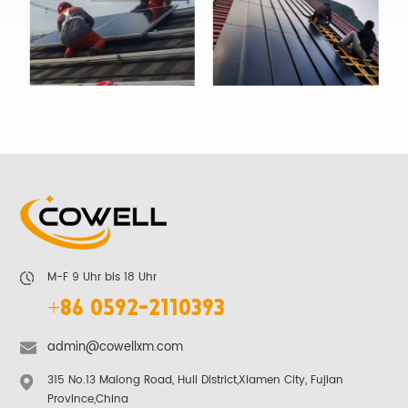
M-F 9 Uhr bis 18 Uhr
+86 0592-2110393
admin@cowellxm.com
315 No.13 Malong Road, Huli District,Xiamen City, Fujian
Province,China