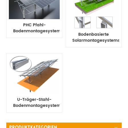
PHC Pfahl-
Bodenmontagesystem
Bodenbasierte
Stahlkonstruktionen
Solarmontagesystemstruk
aus hochfestem
Stahl
U-Träger-Stahl-
Bodenmontagesystem
PRODUKTKATEGORIEN