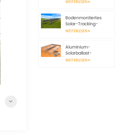
Solarpanel-
WEITERLESEN
Montagesystem mit
Einfassung
Bodenmontiertes
Solar-Tracking-
System, verstellbarer
WEITERLESEN
Solarpanel-Ständer
Aluminium-
Solarballast-
Montagerahmen,
WEITERLESEN
Flachdachsystem