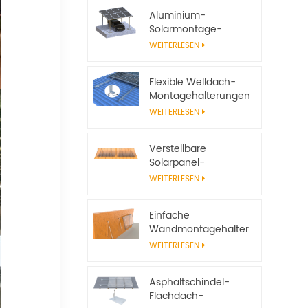
Aluminium-
Solarmontage-
Carport-System
WEITERLESEN
Flexible Welldach-
Montagehalterungen
für Solarmodule
WEITERLESEN
Verstellbare
Solarpanel-
Neigungshalterungen
WEITERLESEN
für
netzunabhängige
Einfache
Solarsysteme
Wandmontagehalterungen
aus Aluminium für
WEITERLESEN
Solarmodule
Asphaltschindel-
Flachdach-