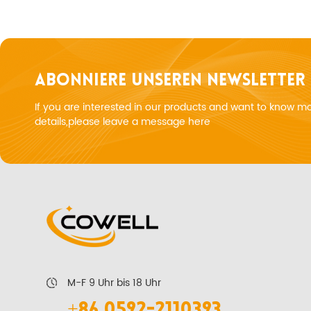
ABONNIERE UNSEREN NEWSLETTER
If you are interested in our products and want to know m
details,please leave a message here
M-F 9 Uhr bis 18 Uhr
+86 0592-2110393