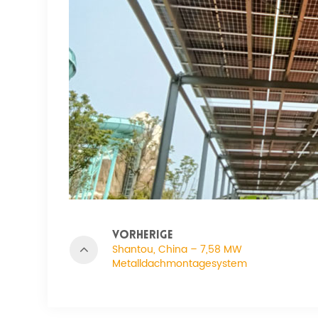
VORHERIGE
Shantou, China – 7,58 MW
Metalldachmontagesystem