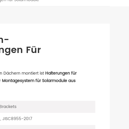
h-
ngen Für
n Dächern montiert ist
Halterungen für
r
Montagesystem für Solarmodule aus
 Brackets
0, JISC8955-2017