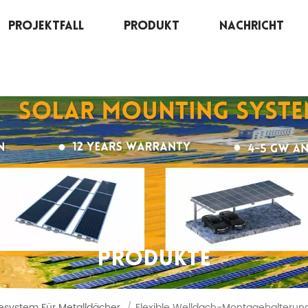
Projektfall
Produkt
Nachricht
PRODUKTE
system Für Metalldächer
/
Flexible Welldach-Montagehalterun