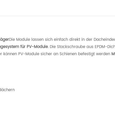
räger
Die Module lassen sich einfach direkt in der Dacheind
gesystem für PV-Module
. Die Stockschraube aus EPDM-Dicht
er können PV-Module sicher an Schienen befestigt werden
M
ldächern