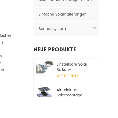
Einfache Solarhalterungen
Sonnensystem
dächer
rt
Neue Produkte
s
e
Einstellbare Solar-
Balkon-
 aus
Montagehalterung
WEITERLESEN
Aluminium-
Solarmontage-
Carport-System
WEITERLESEN
Flexible Welldach-