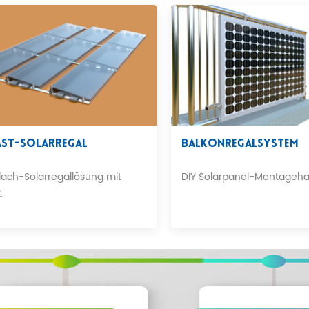
ast-Solarregal
Balkonregalsystem
dach-Solarregallösung mit
DIY Solarpanel-Montageha
.