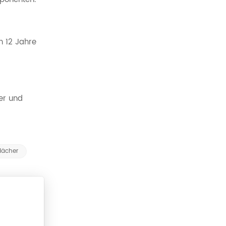
n 12 Jahre
er und
dächer