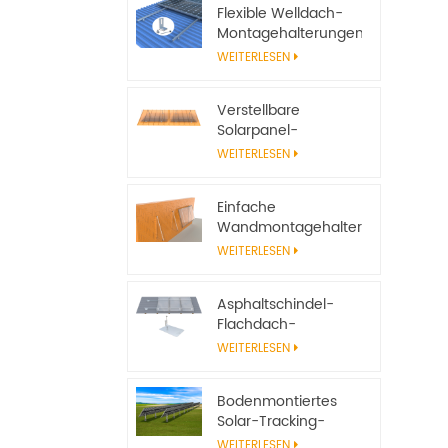
Flexible Welldach-
Montagehalterungen
für Solarmodule
WEITERLESEN
Verstellbare
Solarpanel-
Neigungshalterungen
WEITERLESEN
für
netzunabhängige
Einfache
Solarsysteme
Wandmontagehalterungen
aus Aluminium für
WEITERLESEN
Solarmodule
Asphaltschindel-
Flachdach-
Solarpanel-
WEITERLESEN
Montagesystem mit
Einfassung
Bodenmontiertes
Solar-Tracking-
System, verstellbarer
WEITERLESEN