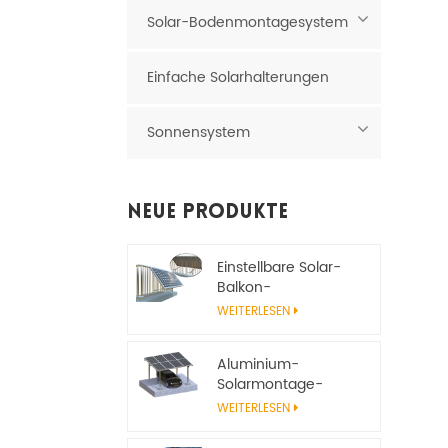
Solar-Bodenmontagesystem
Einfache Solarhalterungen
Sonnensystem
Neue Produkte
Einstellbare Solar-
Balkon-
Montagehalterung
WEITERLESEN
Aluminium-
Solarmontage-
Carport-System
WEITERLESEN