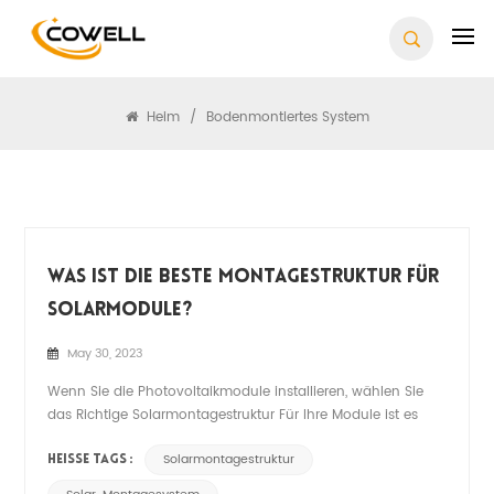
Suchen
Heim
/
Bodenmontiertes System
Was Ist Die Beste Montagestruktur Für
Solarmodule?
May 30, 2023
Wenn Sie die Photovoltaikmodule installieren, wählen Sie
das Richtige Solarmontagestruktur Für Ihre Module ist es
wichtig, deren Effizienz und Langlebigkeit zu maximieren. Ein
robuster und zuverlässiger Solar-Montagesystem hält Ihre
Solarmontagestruktur
HEISSE TAGS :
Paneele nicht nur sicher, sondern sorgt auch für eine