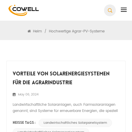
Suchen
Heim
/
Hochwertige Agrar-PV-Systeme
Vorteile Von Solarenergiesystemen
Für Die Agrarindustrie
May 06, 2024
Landwirtschaftliche Solaranlagen, auch Farmsolaranlagen
genannt, sind Systeme für erneuerbare Energien, die speziell
für landwirtschaftliche Betriebe entwickelt wurden. Diese
Systeme nutzen Sonnenkollektoren, um Sonnenlicht in
Landwirtschaftliches Solarpanelsystem
HEISSE TAGS :
Strom umzuwandeln, der für verschiedene