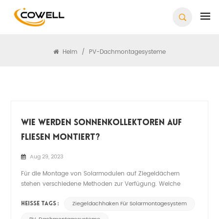
Suchen
Heim
/
PV-Dachmontagesysteme
Wie Werden Sonnenkollektoren Auf
Fliesen Montiert?
Aug 29, 2023
Für die Montage von Solarmodulen auf Ziegeldächern
stehen verschiedene Methoden zur Verfügung. Welche
konkrete Methode gewählt wird, hängt von einer Vielzahl
von Faktoren ab, darunter der Art der Ziegel, dem Zustand
Ziegeldachhaken Für Solarmontagesystem
HEISSE TAGS :
des Daches und ästhetischen Vorlieben. Hier sind einig...