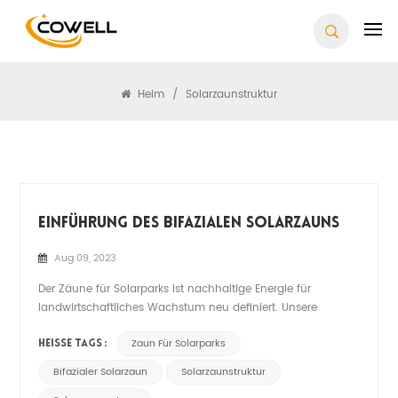
Suchen
Heim
/
Solarzaunstruktur
Einführung Des Bifazialen Solarzauns
Aug 09, 2023
Der Zäune für Solarparks ist nachhaltige Energie für
landwirtschaftliches Wachstum neu definiert. Unsere
bifazialen Paneele sind für die Maximierung der
Energieproduktion konzipiert und fangen das Sonnenlicht
Zaun Für Solarparks
HEISSE TAGS :
von beiden Seiten ein, was sie äußerst effizient und vielseitig
Bifazialer Solarzaun
Solarzaunstruktur
macht. Diese außergew...