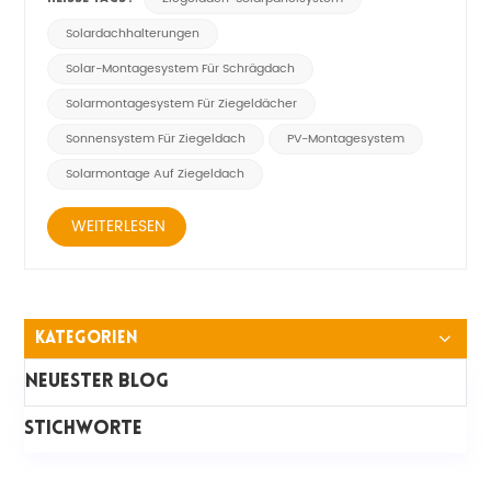
Bedeutung. Die Art der Dachhalterungen, die für a benötigt
werden Solarmontagesystem für Ziegeldächer hängt von
Solardachhalterungen
verschiedenen Fak...
Solar-Montagesystem Für Schrägdach
Solarmontagesystem Für Ziegeldächer
Sonnensystem Für Ziegeldach
PV-Montagesystem
Solarmontage Auf Ziegeldach
WEITERLESEN
Kategorien
Neuester Blog
STICHWORTE