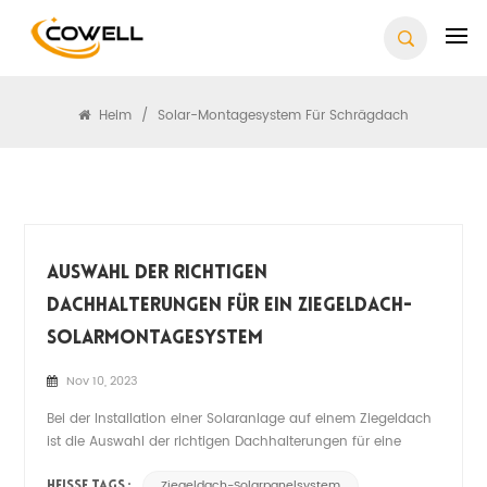
Suchen
Heim
/
Solar-Montagesystem Für Schrägdach
Auswahl Der Richtigen
Dachhalterungen Für Ein Ziegeldach-
Solarmontagesystem
Nov 10, 2023
Bei der Installation einer Solaranlage auf einem Ziegeldach
ist die Auswahl der richtigen Dachhalterungen für eine
sichere und effiziente Installation von entscheidender
Ziegeldach-Solarpanelsystem
HEISSE TAGS :