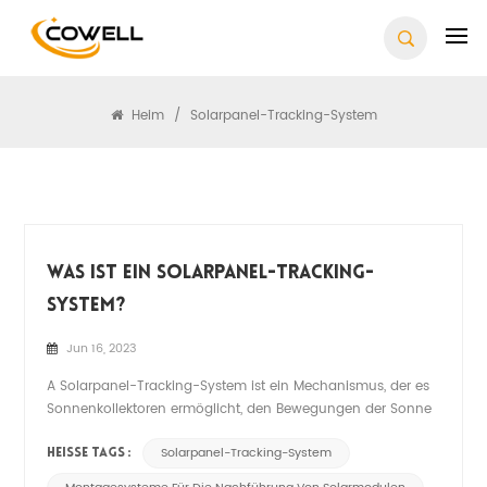
Suchen
Heim
/
Solarpanel-Tracking-System
Was Ist Ein Solarpanel-Tracking-
System?
Jun 16, 2023
A Solarpanel-Tracking-System ist ein Mechanismus, der es
Sonnenkollektoren ermöglicht, den Bewegungen der Sonne
den ganzen Tag über zu folgen. Das Solar-Tracking-
Systeme Maximieren Sie die Menge an Sonnenlicht, die die
Solarpanel-Tracking-System
HEISSE TAGS :
Module erhalten, und erhöhen Sie so deren Effizienz und