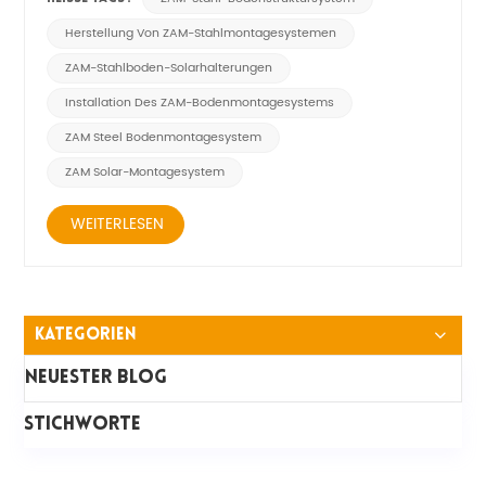
Korrosionsbeständigkeit und Festigkeit aufweist. Das System
eignet sich für eine Vielzahl von Gelände- und
Herstellung Von ZAM-Stahlmontagesystemen
Bodenbedingungen und kann individuell an die...
ZAM-Stahlboden-Solarhalterungen
Installation Des ZAM-Bodenmontagesystems
ZAM Steel Bodenmontagesystem
ZAM Solar-Montagesystem
WEITERLESEN
Kategorien
Neuester Blog
STICHWORTE