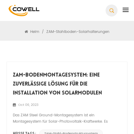
Suchen
Heim
/
ZAM-Stahlboden-Solarhalterungen
ZAM-Bodenmontagesystem: Eine
Zuverlässige Lösung Für Die
Installation Von Solarmodulen
Oct 06, 2023
Das ZAM Steel Ground-Montagesystem ist ein
Montagesystem für Solar-Photovoltaik-Kraftwerke. Es
besteht aus ZAM-Stahlmaterial, das eine hervorragende
ZAM-Stahl-Bodenstruktursystem
HEISSE TAGS :