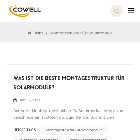
Suchen
Heim
/
Montagestruktur Für Solarmodule
Was Ist Die Beste Montagestruktur Für
Solarmodule?
Jun 07, 2023
Der beste Montagekonstruktion für Solarmodule hängt von
verschiedenen Faktoren ab, darunter der Dachart, dem
Standort, den Wetterbedingungen und der Ausrichtung der
Paneele. Hier sind einige gängige Montagestrukturen
Montagestruktur Für Solarmodule
HEISSE TAGS :
enthalten: 1. Dachträger für Solarmodule: Diese Gestelle