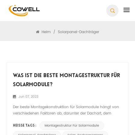
Suchen
Heim
/
Solarpanel-Dachträger
Was Ist Die Beste Montagestruktur Für
Solarmodule?
Jun 07, 2023
Der beste Montagekonstruktion für Solarmodule hängt von
verschiedenen Faktoren ab, darunter der Dachart, dem
Standort, den Wetterbedingungen und der Ausrichtung der
Paneele. Hier sind einige gängige Montagestrukturen
Montagestruktur Für Solarmodule
HEISSE TAGS :
enthalten: 1. Dachträger für Solarmodule: Diese Gestelle