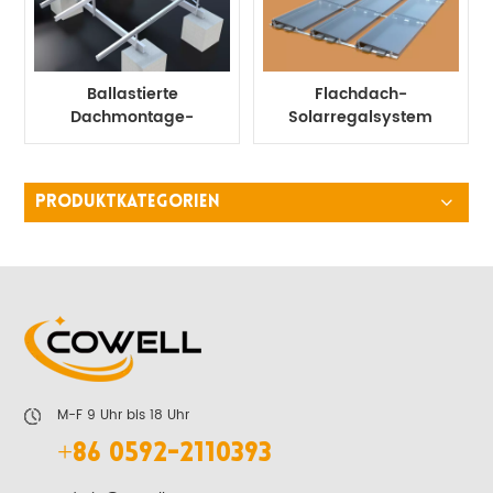
Ballastierte
Flachdach-
Dachmontage-
Solarregalsystem
Solarregale,
mit Ballast ohne
Solarpanel-
Schiene
Flachdach-
PRODUKTKATEGORIEN
Montageballast
M-F 9 Uhr bis 18 Uhr
+86 0592-2110393