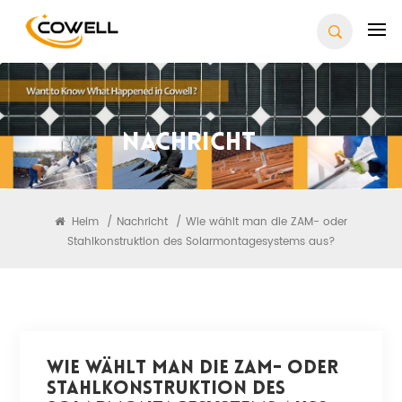
Nachricht
Heim
/
Nachricht
/
Wie wählt man die ZAM- oder
Stahlkonstruktion des Solarmontagesystems aus?
Wie Wählt Man Die ZAM- Oder
Stahlkonstruktion Des