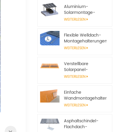
Aluminium-
Solarmontage-
Carport-System
WEITERLESEN
Flexible Welldach-
Montagehalterungen
für Solarmodule
WEITERLESEN
Verstellbare
Solarpanel-
Neigungshalterungen
WEITERLESEN
für
netzunabhängige
Einfache
Solarsysteme
Wandmontagehalterungen
aus Aluminium für
WEITERLESEN
Solarmodule
Asphaltschindel-
Flachdach-