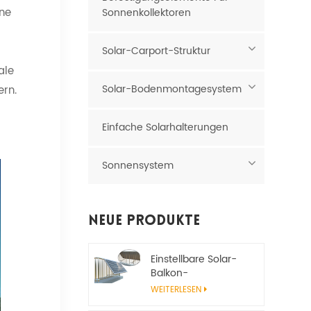
äne
Sonnenkollektoren
Solar-Carport-Struktur
ale
Solar-Bodenmontagesystem
ern.
Einfache Solarhalterungen
Sonnensystem
Neue Produkte
Einstellbare Solar-
Balkon-
Montagehalterung
WEITERLESEN