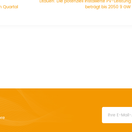
Litauen: Die potenziell installierte PV-Leistung
en Quartal
beträgt bis 2050 9 GW
5 %
ore