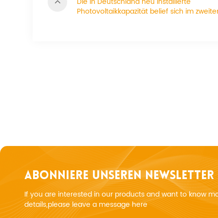
Die in Deutschland neu installierte
Photovoltaikkapazität belief sich im zweit
auf 3,4 GW, was einem Rückgang von 10,
gegenüber dem Vorjahr entspricht
ABONNIERE UNSEREN NEWSLETTER
If you are interested in our products and want to know m
details,please leave a message here