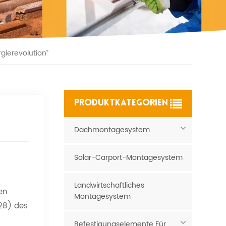
ierevolution“
PRODUKTKATEGORIEN
Dachmontagesystem
Solar-Carport-Montagesystem
Landwirtschaftliches
en
Montagesystem
28) des
Befestigungselemente Für