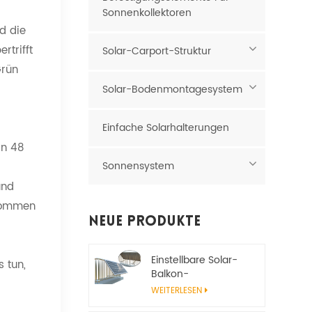
Sonnenkollektoren
nd die
rtrifft
Solar-Carport-Struktur
Grün
Solar-Bodenmontagesystem
Einfache Solarhalterungen
rn 48
Sonnensystem
und
 kommen
Neue Produkte
Einstellbare Solar-
 tun,
Balkon-
Montagehalterung
WEITERLESEN