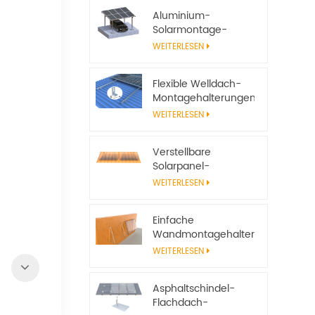
Aluminium-
Solarmontage-
Carport-System
WEITERLESEN
Flexible Welldach-
Montagehalterungen
für Solarmodule
WEITERLESEN
Verstellbare
Solarpanel-
Neigungshalterungen
WEITERLESEN
für
netzunabhängige
Einfache
Solarsysteme
Wandmontagehalterungen
aus Aluminium für
WEITERLESEN
Solarmodule
Asphaltschindel-
Flachdach-