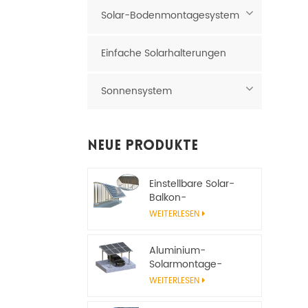
Solar-Bodenmontagesystem
Einfache Solarhalterungen
Sonnensystem
Neue Produkte
Einstellbare Solar-
Balkon-
Montagehalterung
WEITERLESEN
Aluminium-
Solarmontage-
Carport-System
WEITERLESEN