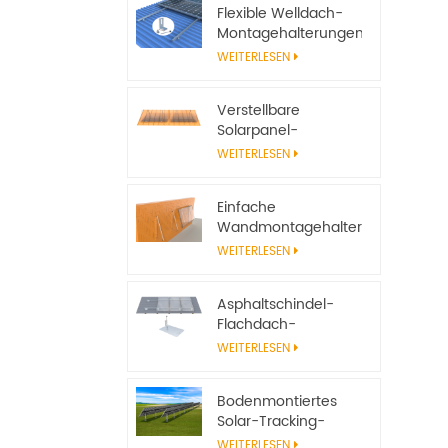
Flexible Welldach-
Montagehalterungen
für Solarmodule
WEITERLESEN
Verstellbare
Solarpanel-
Neigungshalterungen
WEITERLESEN
für
netzunabhängige
Einfache
Solarsysteme
Wandmontagehalterungen
aus Aluminium für
WEITERLESEN
Solarmodule
Asphaltschindel-
Flachdach-
Solarpanel-
WEITERLESEN
Montagesystem mit
Einfassung
Bodenmontiertes
Solar-Tracking-
System, verstellbarer
WEITERLESEN