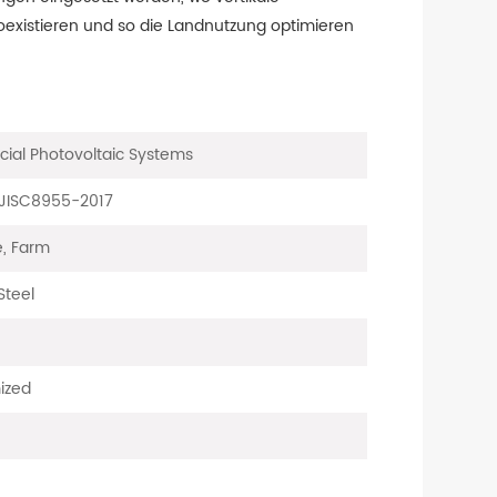
oexistieren und so die Landnutzung optimieren
acial Photovoltaic Systems
 JISC8955-2017
, Farm
teel
ized