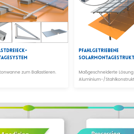
astdreieck-
Pfahlgetriebene
agesystem
Solarmontagestruk
tonwanne zum Ballastieren.
Maßgeschneiderte Lösung 
Aluminium-/Stahlkonstrukt