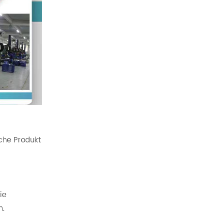
sche Produkt
ie
n.