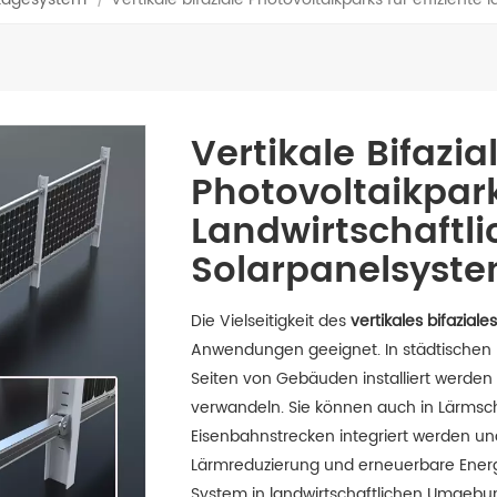
Vertikale Bifazia
Photovoltaikpark
Landwirtschaftli
Solarpanelsyst
Die Vielseitigkeit des
vertikales bifazial
Anwendungen geeignet. In städtische
Seiten von Gebäuden installiert werden
verwandeln. Sie können auch in Lärms
Eisenbahnstrecken integriert werden und
Lärmreduzierung und erneuerbare Energ
System in landwirtschaftlichen Umgebun