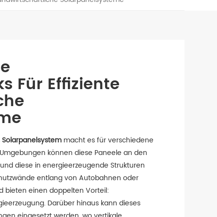
le
s Für Effiziente
che
eme
es Solarpanelsystem
macht es für verschiedene
n Umgebungen können diese Paneele an den
 und diese in energieerzeugende Strukturen
chutzwände entlang von Autobahnen oder
 bieten einen doppelten Vorteil:
ieerzeugung. Darüber hinaus kann dieses
gen eingesetzt werden, wo vertikale