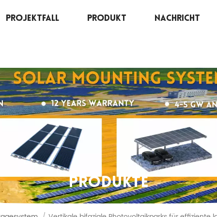
Projektfall
Produkt
Nachricht
PRODUKTE
ntagesystem
/
Vertikale bifaziale Photovoltaikparks für effizient