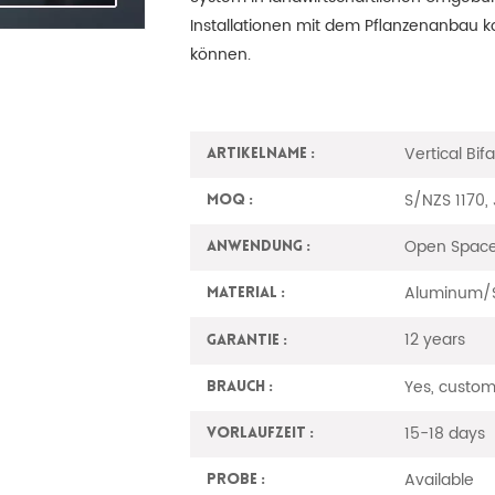
Installationen mit dem Pflanzenanbau k
können.
Vertical Bif
Artikelname :
S/NZS 1170,
MOQ :
Open Space
Anwendung :
Aluminum/S
Material :
12 years
Garantie :
Yes, custom
Brauch :
15-18 days
Vorlaufzeit :
Available
Probe :