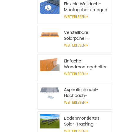
Flexible Welldach-
Montagehalterungen
für Solarmodule
WEITERLESEN
Verstellbare
Solarpanel-
Neigungshalterungen
WEITERLESEN
für
netzunabhängige
Einfache
Solarsysteme
Wandmontagehalterungen
aus Aluminium für
WEITERLESEN
Solarmodule
Asphaltschindel-
Flachdach-
Solarpanel-
WEITERLESEN
Montagesystem mit
Einfassung
Bodenmontiertes
Solar-Tracking-
System, verstellbarer
WEITERLESEN