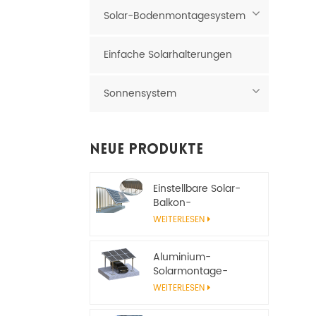
Solar-Bodenmontagesystem
Einfache Solarhalterungen
Sonnensystem
Neue Produkte
Einstellbare Solar-
Balkon-
Montagehalterung
WEITERLESEN
Aluminium-
Solarmontage-
Carport-System
WEITERLESEN