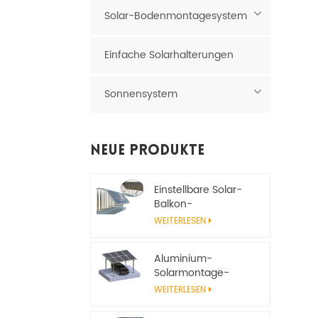
Solar-Bodenmontagesystem
Einfache Solarhalterungen
Sonnensystem
Neue Produkte
Einstellbare Solar-
Balkon-
Montagehalterung
WEITERLESEN
Aluminium-
Solarmontage-
Carport-System
WEITERLESEN