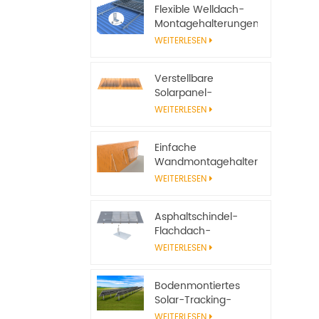
Flexible Welldach-
Montagehalterungen
für Solarmodule
WEITERLESEN
Verstellbare
Solarpanel-
Neigungshalterungen
WEITERLESEN
für
netzunabhängige
Einfache
Solarsysteme
Wandmontagehalterungen
aus Aluminium für
WEITERLESEN
Solarmodule
Asphaltschindel-
Flachdach-
Solarpanel-
WEITERLESEN
Montagesystem mit
Einfassung
Bodenmontiertes
Solar-Tracking-
System, verstellbarer
WEITERLESEN