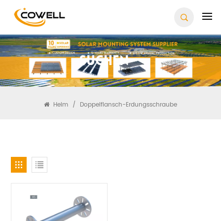
Suchen
Heim
/
Doppelflansch-Erdungsschraube