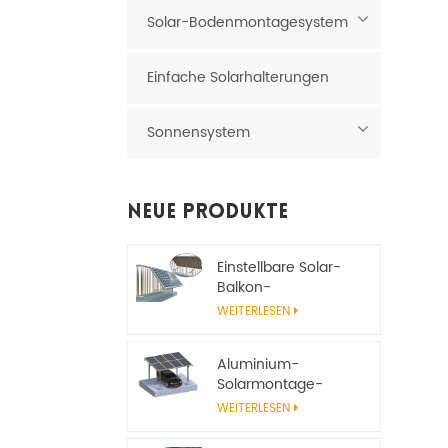
Solar-Bodenmontagesystem
Einfache Solarhalterungen
Sonnensystem
Neue Produkte
Einstellbare Solar-
Balkon-
Montagehalterung
WEITERLESEN
Aluminium-
Solarmontage-
Carport-System
WEITERLESEN