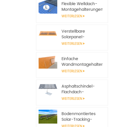
Flexible Welldach-
Montagehalterungen
für Solarmodule
WEITERLESEN
Verstellbare
Solarpanel-
Neigungshalterungen
WEITERLESEN
für
netzunabhängige
Einfache
Solarsysteme
Wandmontagehalterungen
aus Aluminium für
WEITERLESEN
Solarmodule
Asphaltschindel-
Flachdach-
Solarpanel-
WEITERLESEN
Montagesystem mit
Einfassung
Bodenmontiertes
Solar-Tracking-
System, verstellbarer
WEITERLESEN