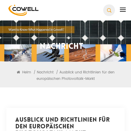
Nachricht
Heim
/
Nachricht
/
Ausblick und Richtlinien für den
europäischen Photovoltaik-Markt
Ausblick Und Richtlinien Für
Den Europäischen