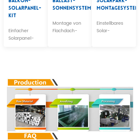
Balkon-
Ballast-
Solarpark-
Solarpanel-
Sonnensystem
Montagesystem
Kit
Montage von
Einstellbares
Einfacher
Flachdach-
Solar-
Solarpanel-
Solarmodulen
Montagesystem
Bausatz für
ohne Schiene.
für Ackerland.
Balkon.