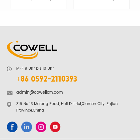
tage
SIE
ERFAHREN SIE
ERFAHREN SIE
MEHR
MEHR
M-F 9 Uhr bis 18 Uhr
+86 0592-2110393
admin@cowellxm.com
315 No.13 Malong Road, Huli District,Xiamen City, Fujian
Province,China