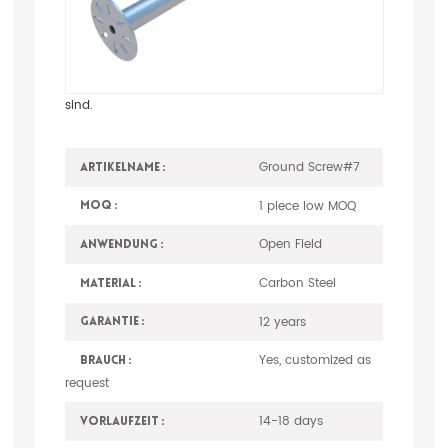
Die Solaraufhängung
spiralförmige Pfähle
Nr. 7 sind
zylindrische Pfosten mit 2 Spiralen, die in der Nähe
der Unterseite des Pfostens montiert oder befestigt
sind.
Ground Screw#7
Artikelname :
1 piece low MOQ
MOQ :
Open Field
Anwendung :
Carbon Steel
Material :
12 years
Garantie :
Yes, customized as
Brauch :
request
14-18 days
Vorlaufzeit :