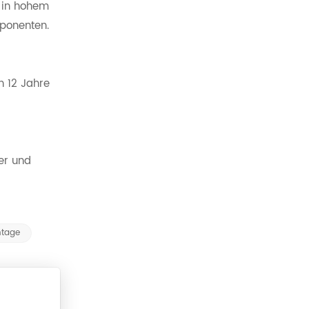
e in hohem
mponenten.
n 12 Jahre
er und
ntage