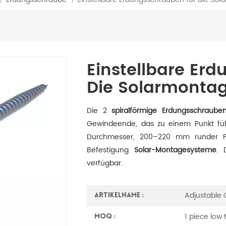
Einstellbare Er
Die Solarmonta
Die 2
spiralförmige Erdungsschraube
Gewindeende, das zu einem Punkt fü
Durchmesser, 200–220 mm runder Fl
Befestigung
Solar-Montagesysteme
. 
verfügbar.
Adjustable
Artikelname :
1 piece lo
MOQ :