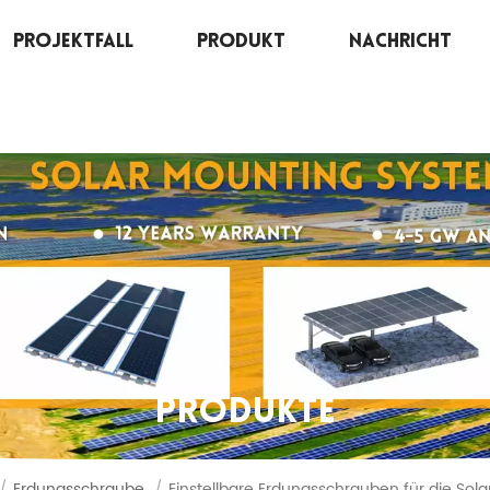
Projektfall
Produkt
Nachricht
PRODUKTE
/
Erdungsschraube
/
Einstellbare Erdungsschrauben für die So