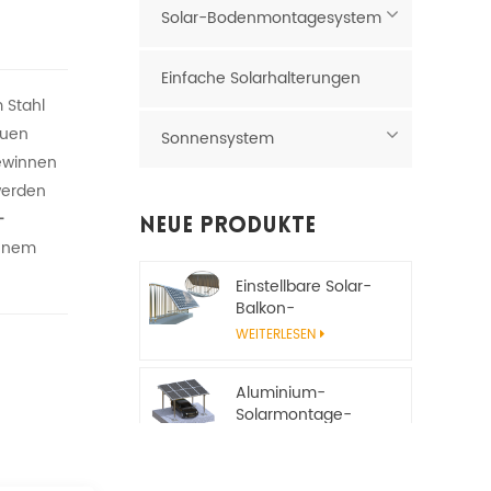
Solar-Bodenmontagesystem
Einfache Solarhalterungen
 Stahl
auen
Sonnensystem
winnen
 werden
-
Neue Produkte
benem
Einstellbare Solar-
Balkon-
Montagehalterung
WEITERLESEN
Aluminium-
Solarmontage-
Carport-System
WEITERLESEN